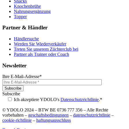
Snacks
Knochenbrühe
Nahrungsergänzung
Topper
Partner & Händler
Händlersuche
Werden Sie Wiederverkäufer
Treten Sie unserem Züchterclub bei
Partner als Trainer oder Coach
Newsletter
Ihre E-Mail-Adresse*
Subscribe
Ich akzeptiere YDOLO's
Datenschutzrichtlinie
.*
Please
© YDOLO
2024
– BTW BE 0736 777 356 – Alle Rechte
leave
vorbehalten –
geschaftsbedingungen
–
datenschutzrichtlinie
–
this
cookie-richtlinie
–
haftungsausschluss
field
empty.