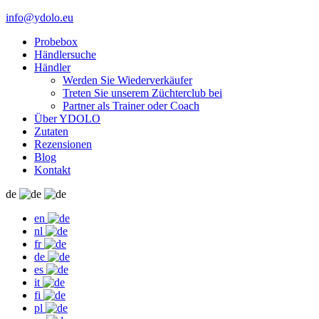
info@ydolo.eu
Probebox
Händlersuche
Händler
Werden Sie Wiederverkäufer
Treten Sie unserem Züchterclub bei
Partner als Trainer oder Coach
Über YDOLO
Zutaten
Rezensionen
Blog
Kontakt
de
en
nl
fr
de
es
it
fi
pl