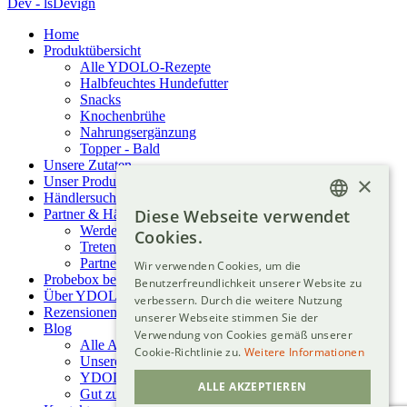
Dev - lsDevign
Home
Produktübersicht
Alle YDOLO-Rezepte
Halbfeuchtes Hundefutter
Snacks
Knochenbrühe
Nahrungsergänzung
Topper
- Bald
Unsere Zutaten
×
Unser Produktionsprozess
Händlersuche
Diese Webseite verwendet
Partner & Händler
ENGLISH
Werden Sie Wiederverkäufer
Cookies.
Treten Sie unserem Züchterclub bei
FRENCH
Partner als Trainer oder Coach
Wir verwenden Cookies, um die
Probebox bestellen
Benutzerfreundlichkeit unserer Website zu
DUTCH
Über YDOLO
verbessern. Durch die weitere Nutzung
Rezensionen
GERMAN
unserer Webseite stimmen Sie der
Blog
Verwendung von Cookies gemäß unserer
Alle Artikel
FINNISH
Cookie-Richtlinie zu.
Weitere Informationen
Unsere Rezepte
SPANISH
YDOLO-Neuigkeiten
ALLE AKZEPTIEREN
Gut zu wissen