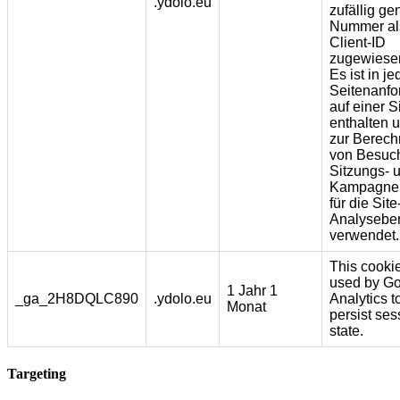
.ydolo.eu
zufällig ge
Nummer al
Client-ID
zugewiesen
Es ist in je
Seitenanfo
auf einer S
enthalten 
zur Berec
von Besuch
Sitzungs- 
Kampagne
für die Site
Analyseber
verwendet.
This cookie
used by G
1 Jahr 1
_ga_2H8DQLC890
.ydolo.eu
Analytics t
Monat
persist ses
state.
Targeting