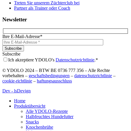
Treten Sie unserem Züchterclub bei
Partner als Trainer oder Coach
Newsletter
Ihre E-Mail-Adresse*
Subscribe
Ich akzeptiere YDOLO's
Datenschutzrichtlinie
.*
Please
© YDOLO
2024
– BTW BE 0736 777 356 – Alle Rechte
leave
vorbehalten –
geschaftsbedingungen
–
datenschutzrichtlinie
–
this
cookie-richtlinie
–
haftungsausschluss
field
empty.
Dev - lsDevign
Home
Produktübersicht
Alle YDOLO-Rezepte
Halbfeuchtes Hundefutter
Snacks
Knochenbrühe