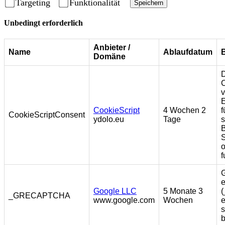
Targeting
Funktionalität
Speichern
Unbedingt erforderlich
Anbieter /
Name
Ablaufdatum
Domäne
D
C
v
E
CookieScript
4 Wochen 2
f
CookieScriptConsent
ydolo.eu
Tage
s
B
S
f
e
Google LLC
5 Monate 3
_GRECAPTCHA
www.google.com
Wochen
e
s
b