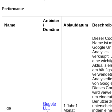
Performance
Anbieter
Name
/
Ablaufdatum
Beschrei
Domäne
Dieser Coo
Name ist m
Google Uni
Analytics
verknüpft. 
eine wicht
Aktualisie
am häufigs
verwendet
Analysedie
von Google
Dieses Co
wird verwe
um eindeut
Benutzer z
Google
1 Jahr 1
unterschei
_ga
LLC
Monat
indem eine