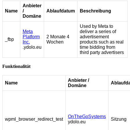
Anbieter
Name
/
Ablaufdatum
Beschreibung
Domäne
Used by Meta to
Meta
deliver a series of
Platform
2 Monate 4
advertisement
_fbp
Inc.
Wochen
products such as real
.ydolo.eu
time bidding from
third party advertisers
Funktionalität
Anbieter /
Name
Ablaufd
Domäne
OnTheGoSystems
wpml_browser_redirect_test
Sitzung
ydolo.eu