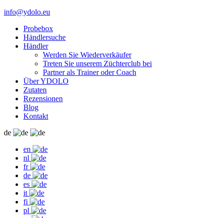
info@ydolo.eu
Probebox
Händlersuche
Händler
Werden Sie Wiederverkäufer
Treten Sie unserem Züchterclub bei
Partner als Trainer oder Coach
Über YDOLO
Zutaten
Rezensionen
Blog
Kontakt
de
en
nl
fr
de
es
it
fi
pl