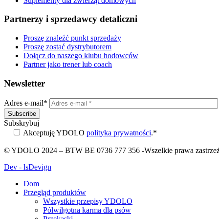
Suplementy dla zwierząt domowych
Partnerzy i sprzedawcy detaliczni
Proszę znaleźć punkt sprzedaży
Proszę zostać dystrybutorem
Dołącz do naszego klubu hodowców
Partner jako trener lub coach
Newsletter
Adres e-mail*
Subskrybuj
Akceptuję YDOLO
polityka prywatności
.*
Please
© YDOLO
2024
– BTW BE 0736 777 356 -Wszelkie prawa zastrze
leave
this
Dev - lsDevign
field
empty.
Dom
Przegląd produktów
Wszystkie przepisy YDOLO
Półwilgotna karma dla psów
Przekąski