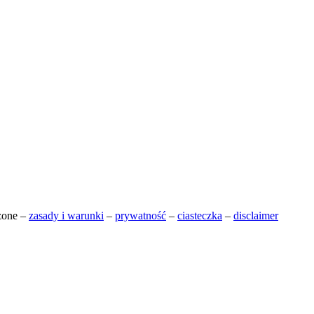
żone –
zasady i warunki
–
prywatność
–
ciasteczka
–
disclaimer