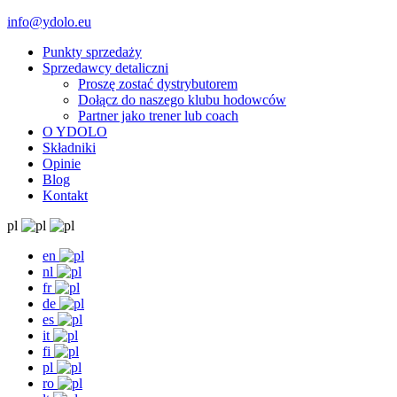
info@ydolo.eu
Punkty sprzedaży
Sprzedawcy detaliczni
Proszę zostać dystrybutorem
Dołącz do naszego klubu hodowców
Partner jako trener lub coach
O YDOLO
Składniki
Opinie
Blog
Kontakt
pl
en
nl
fr
de
es
it
fi
pl
ro