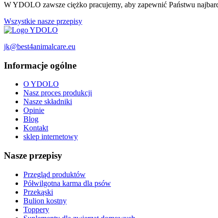
W YDOLO zawsze ciężko pracujemy, aby zapewnić Państwu najbardziej
Wszystkie nasze przepisy
jk@best4animalcare.eu
Informacje ogólne
O YDOLO
Nasz proces produkcji
Nasze składniki
Opinie
Blog
Kontakt
sklep internetowy
Nasze przepisy
Przegląd produktów
Półwilgotna karma dla psów
Przekąski
Bulion kostny
Toppery