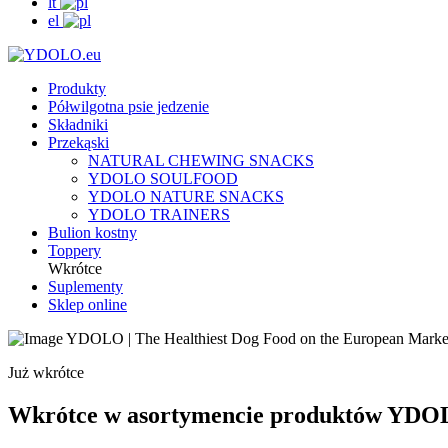
lt
el
Produkty
Półwilgotna psie jedzenie
Składniki
Przekąski
NATURAL CHEWING SNACKS
YDOLO SOULFOOD
YDOLO NATURE SNACKS
YDOLO TRAINERS
Bulion kostny
Toppery
Wkrótce
Suplementy
Sklep online
Już wkrótce
Wkrótce w asortymencie produktów YD