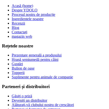
Acasă (home)
Despre YDOLO
Procesul nostru de producție
Ingredientele noastre
Recenzii
Blog
Contactați
magazin web
Rețetele noastre
Prezentare generală a produsului
Hrană semiumedă pentru câini
Gustări
Bulion de oase
Topperii
Suplimente pentru animale de companie
Parteneri și distribuitori
Găsiți o priză
Deveniți un distribuitor
Alăturați-vă clubului nostru de crescători