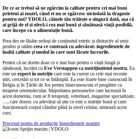
De ce ar trebui să ne zgârcim la calitate pentru cei mai buni
prieteni ai noștri, când ei nu se zgârcesc niciodată la dragoste
pentru noi? YDOLO, câinele tău trăiește o singură dată, așa că
ai grijă de el și oferă-i cea mai bună și sănătoasă viață posibilă,
care începe cu o alimentație bună.
Prea des ne lăsăm seduși de conținutul estetic și distractiv al unui
produs și uităm
ceea ce contează cu adevărat: ingredientele de
înaltă calitate și modul în care sunt făcute lucrurile.
Pentru că ne dorim doar ce e mai bun pentru o viață lungă și
sănătoasă, lucrăm cu
Eve Verstappen ca nutriționistul nostru.
Ea
este un
expert în nutriție
care este la curent cu cele mai recente
știri, cercetări și tot ce se întâmplă. Ea este foarte bine cunoscută în
Belgia și în Țările de Jos pentru binecunoscuta ei pregătire ca
terapeut ortomolecular. Majoritatea persoanelor care lucrează în
acest domeniu, cum ar fi terapeuți, veterinari, magazine specializate,
…, care doresc cu adevărat să știe ce este o nutriție bună și cum
funcționează corpul câinilor până la nivel celular, urmează acest
curs.
Procesul nostru de producție
Ingredientele noastre