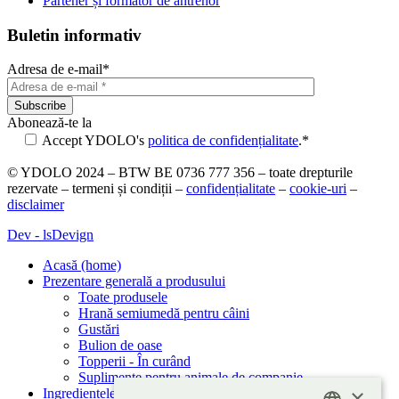
Partener și formator de antrenor
Buletin informativ
Adresa de e-mail*
Abonează-te la
Accept YDOLO's
politica de confidențialitate
.*
Please
© YDOLO 2024 – BTW BE 0736 777 356 – toate drepturile
leave
rezervate – termeni și condiții –
confidențialitate
–
cookie-uri
–
this
disclaimer
field
empty.
Dev - lsDevign
Acasă (home)
Prezentare generală a produsului
Toate produsele
Hrană semiumedă pentru câini
Gustări
Bulion de oase
Topperii
- În curând
Suplimente pentru animale de companie
×
Ingredientele noastre