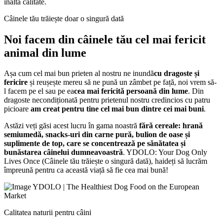
înaltă calitate.
Câinele tău trăiește doar o singură dată
Noi facem din câinele tău cel mai fericit
animal din lume
Așa cum cel mai bun prieten al nostru ne inundă
cu dragoste și
fericire
și reușește mereu să ne pună un zâmbet pe față, noi vrem să-
l facem pe el sau pe ea
cea mai fericită persoană din lume
. Din
dragoste necondiționată pentru prietenul nostru credincios cu patru
picioare
am creat pentru tine cel mai bun dintre cei mai buni
.
Astăzi veți găsi acest lucru în gama noastră
fără cereale: hrană
semiumedă, snacks-uri din carne pură, bulion de oase și
suplimente de top, care se concentrează pe sănătatea și
bunăstarea câinelui dumneavoastră
. YDOLO: Your Dog Only
Lives Once (Câinele tău trăiește o singură dată), haideți să lucrăm
împreună pentru ca această viață să fie cea mai bună!
Calitatea naturii pentru câini