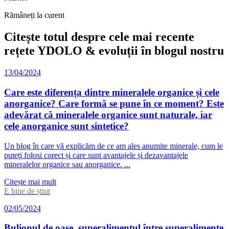
Rămâneți la curent
Citește totul despre cele mai recente
rețete YDOLO & evoluții în blogul nostru
13/04/2024
Care este diferența dintre mineralele organice și cele
anorganice? Care formă se pune în ce moment? Este
adevărat că mineralele organice sunt naturale, iar
cele anorganice sunt sintetice?
Un blog în care vă explicăm de ce am ales anumite minerale, cum le
puteți folosi corect și care sunt avantajele și dezavantajele
mineralelor organice sau anorganice. ...
Citește mai mult
E bine de știut
02/05/2024
Bulionul de oase, superalimentul între superalimente