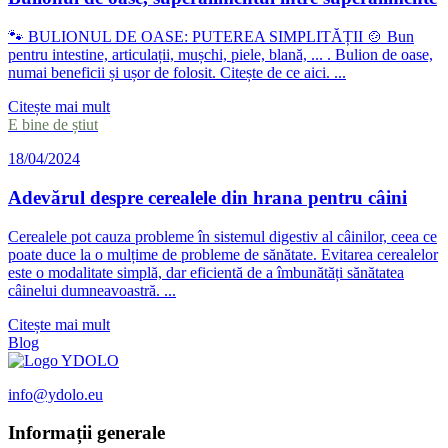
🐾 BULIONUL DE OASE: PUTEREA SIMPLITĂȚII 🍲 Bun
pentru intestine, articulații, mușchi, piele, blană, ... . Bulion de oase,
numai beneficii și ușor de folosit. Citește de ce aici. ...
Citește mai mult
E bine de știut
18/04/2024
Adevărul despre cerealele din hrana pentru câini
Cerealele pot cauza probleme în sistemul digestiv al câinilor, ceea ce
poate duce la o mulțime de probleme de sănătate. Evitarea cerealelor
este o modalitate simplă, dar eficientă de a îmbunătăți sănătatea
câinelui dumneavoastră. ...
Citește mai mult
Blog
info@ydolo.eu
Informații generale