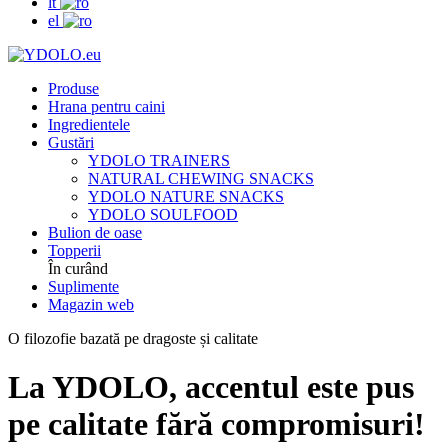
lt
el
Produse
Hrana pentru caini
Ingredientele
Gustări
YDOLO TRAINERS
NATURAL CHEWING SNACKS
YDOLO NATURE SNACKS
YDOLO SOULFOOD
Bulion de oase
Topperii
În curând
Suplimente
Magazin web
O filozofie bazată pe dragoste și calitate
La YDOLO, accentul este pus
pe calitate fără compromisuri!